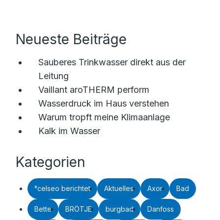
Neueste Beiträge
Sauberes Trinkwasser direkt aus der
Leitung
Vaillant aroTHERM perform
Wasserdruck im Haus verstehen
Warum tropft meine Klimaanlage
Kalk im Wasser
Kategorien
°celseo berichtet
Aktuelles
Axor
Bad
Bette
BRÖTJE
burgbad
Danfoss