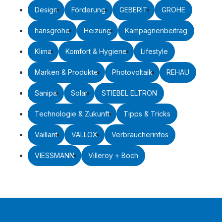
Design
Förderung
GEBERIT
GROHE
hansgrohe
Heizung
Kampagnenbeitrag
Klima
Komfort & Hygiene
Lifestyle
Marken & Produkte
Photovoltaik
REHAU
Sanipa
Solar
STIEBEL ELTRON
Technologie & Zukunft
Tipps & Tricks
Vaillant
VALLOX
Verbraucherinfos
VIESSMANN
Villeroy + Boch