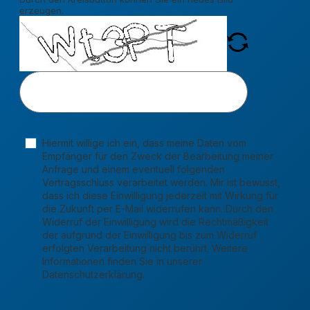
erzeugen.
Hiermit willige ich ein, dass meine Daten vom
Empfänger für den Zweck der Bearbeitung meiner
Anfrage und einem eventuell folgenden
Vertragsschluss verarbeitet werden. Mir ist bewusst,
dass ich diese Einwilligung jederzeit mit Wirkung für
die Zukunft per E-Mail widerrufen kann. Durch den
Widerruf der Einwilligung wird die Rechtmäßigkeit
der aufgrund der Einwilligung bis zum Widerruf
erfolgten Verarbeitung nicht berührt. Weitere
Informationen finden Sie in unserer
Datenschutzerklärung.