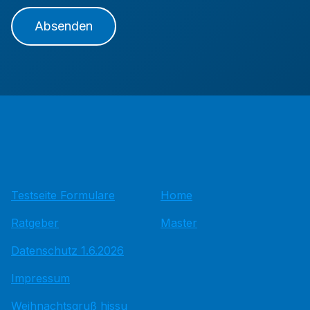
Absenden
Testseite Formulare
Home
Ratgeber
Master
Datenschutz 1.6.2026
Impressum
Weihnachtsgruß hissu