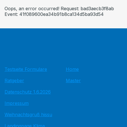
Oops, an error occurred! Request: bad3aecb3f8ab
Event: 41f089600ea34b91b8ca134d5ba93d54
Testseite Formulare
Home
Ratgeber
Master
Datenschutz 1.6.2026
Impressum
Weihnachtsgruß hissu
Landingpage Klima