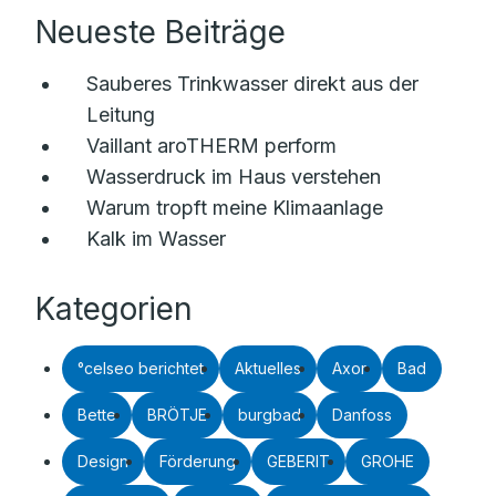
Neueste Beiträge
Sauberes Trinkwasser direkt aus der
Leitung
Vaillant aroTHERM perform
Wasserdruck im Haus verstehen
Warum tropft meine Klimaanlage
Kalk im Wasser
Kategorien
°celseo berichtet
Aktuelles
Axor
Bad
Bette
BRÖTJE
burgbad
Danfoss
Design
Förderung
GEBERIT
GROHE