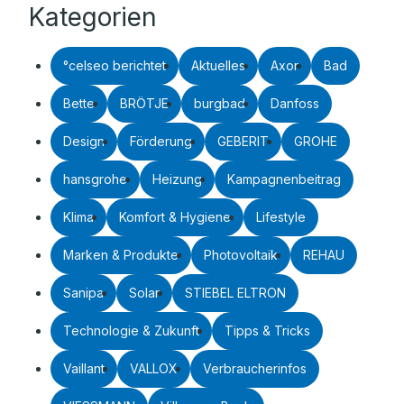
Kategorien
°celseo berichtet
Aktuelles
Axor
Bad
Bette
BRÖTJE
burgbad
Danfoss
Design
Förderung
GEBERIT
GROHE
hansgrohe
Heizung
Kampagnenbeitrag
Klima
Komfort & Hygiene
Lifestyle
Marken & Produkte
Photovoltaik
REHAU
Sanipa
Solar
STIEBEL ELTRON
Technologie & Zukunft
Tipps & Tricks
Vaillant
VALLOX
Verbraucherinfos