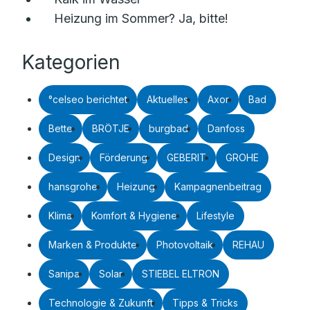
Heizung im Sommer? Ja, bitte!
Kategorien
°celseo berichtet
Aktuelles
Axor
Bad
Bette
BRÖTJE
burgbad
Danfoss
Design
Förderung
GEBERIT
GROHE
hansgrohe
Heizung
Kampagnenbeitrag
Klima
Komfort & Hygiene
Lifestyle
Marken & Produkte
Photovoltaik
REHAU
Sanipa
Solar
STIEBEL ELTRON
Technologie & Zukunft
Tipps & Tricks