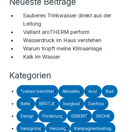
Neueste Beiträge
Sauberes Trinkwasser direkt aus der
Leitung
Vaillant aroTHERM perform
Wasserdruck im Haus verstehen
Warum tropft meine Klimaanlage
Kalk im Wasser
Kategorien
°celseo berichtet
Aktuelles
Axor
Bad
Bette
BRÖTJE
burgbad
Danfoss
Design
Förderung
GEBERIT
GROHE
hansgrohe
Heizung
Kampagnenbeitrag