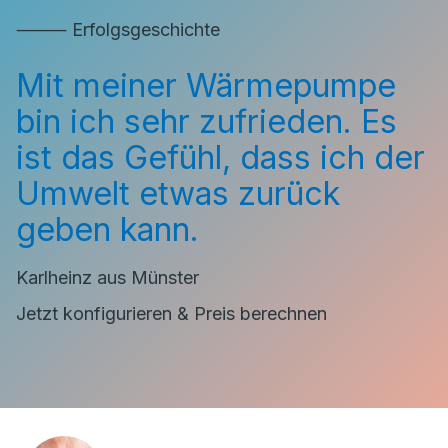
⸻ Erfolgsgeschichte
Mit meiner Wärmepumpe
bin ich sehr zufrieden. Es
ist das Gefühl, dass ich der
Umwelt etwas zurück
geben kann.
Karlheinz aus Münster
Jetzt konfigurieren & Preis berechnen