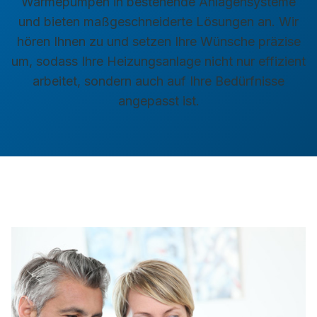
Wärmepumpen in bestehende Anlagensysteme
und bieten maßgeschneiderte Lösungen an. Wir
hören Ihnen zu und setzen Ihre Wünsche präzise
um, sodass Ihre Heizungsanlage nicht nur effizient
arbeitet, sondern auch auf Ihre Bedürfnisse
angepasst ist.