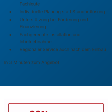
Fachleute
Individuelle Planung statt Standardlösung
Unterstützung bei Förderung und
Finanzierung
Fachgerechte Installation und
Inbetriebnahme
Regionaler Service auch nach dem Einbau
In 3 Minuten zum Angebot