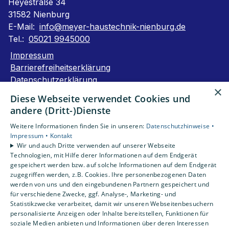
Heyestraße 34
31582 Nienburg
E-Mail:
info@meyer-haustechnik-nienburg.de
Tel.:
05021 9945000
Impressum
Barrierefreiheitserklärung
Datenschutzerklärung
×
AGB
Diese Webseite verwendet Cookies und
andere (Dritt-)Dienste
Unsere Bereiche
Weitere Informationen finden Sie in unseren:
Datenschutzhinweise •
Privatkunden
Impressum •
Kontakt
Gewerbekunden
Wir und auch Dritte verwenden auf unserer Webseite
Karriere
Technologien, mit Hilfe derer Informationen auf dem Endgerät
Unternehmen
gespeichert werden bzw. auf solche Informationen auf dem Endgerät
zugegriffen werden, z.B. Cookies. Ihre personenbezogenen Daten
Kontakt
werden von uns und den eingebundenen Partnern gespeichert und
für verschiedene Zwecke, ggf. Analyse-, Marketing- und
Statistikzwecke verarbeitet, damit wir unseren Webseitenbesuchern
personalisierte Anzeigen oder Inhalte bereitstellen, Funktionen für
soziale Medien anbieten und Informationen über deren Interessen