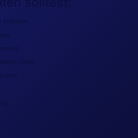
en solltest:
e Aufgaben
dung
cherung
agierten Team
Events
lung