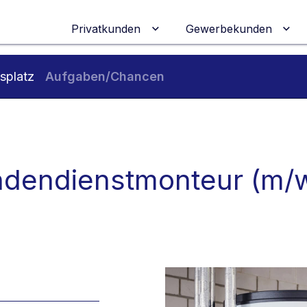
Privatkunden
Gewerbekunden
Untermenü für Privatkunden
Unt
splatz
Aufgaben/Chancen
dendienstmonteur (m/