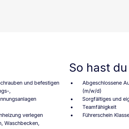
So hast du
rschrauben und befestigen
Abgeschlossene Au
ngs-,
(m/w/d)
winnungsanlagen
Sorgfältiges und ei
Teamfähigkeit
enheizung verlegen
Führerschein Klass
en, Waschbecken,