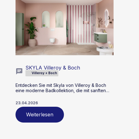
SKYLA Villeroy & Boch
Villeroy + Boch
Entdecken Sie mit Skyla von Villeroy & Boch
eine moderne Badkollektion, die mit sanften
Rundungen, klaren Kanten und asymmetrischer
Formensprache überzeugt. Flexible Farb- und
23.04.2026
Größenoptionen, innovative Armaturen und
nachhaltige WC-Technologie machen Skyla zur
Weiterlesen
idealen Wahl für Ihr individuelles Traumbad.