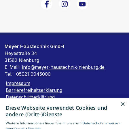
Meyer Haustechnik GmbH
Heyestraße 34
31582 Nienburg
E-Mail:
info@meyer-haustechnik-nienburg.de
Tel.:
05021 9945000
Impressum
Barrierefreiheitserklärung
Datenschutzerklärung
×
AGB
Diese Webseite verwendet Cookies und
andere (Dritt-)Dienste
Unsere Bereiche
Weitere Informationen finden Sie in unseren:
Datenschutzhinweise •
Privatkunden
Impressum •
Kontakt