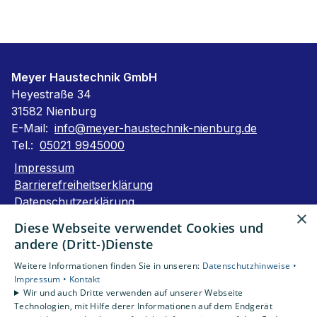
Meyer Haustechnik GmbH
Heyestraße 34
31582 Nienburg
E-Mail:
info@meyer-haustechnik-nienburg.de
Tel.:
05021 9945000
Impressum
Barrierefreiheitserklärung
Datenschutzerklärung
×
AGB
Diese Webseite verwendet Cookies und
andere (Dritt-)Dienste
Unsere Bereiche
Weitere Informationen finden Sie in unseren:
Datenschutzhinweise •
Privatkunden
Impressum •
Kontakt
Gewerbekunden
Wir und auch Dritte verwenden auf unserer Webseite
Karriere
Technologien, mit Hilfe derer Informationen auf dem Endgerät