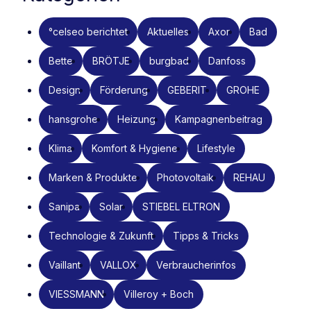
°celseo berichtet
Aktuelles
Axor
Bad
Bette
BRÖTJE
burgbad
Danfoss
Design
Förderung
GEBERIT
GROHE
hansgrohe
Heizung
Kampagnenbeitrag
Klima
Komfort & Hygiene
Lifestyle
Marken & Produkte
Photovoltaik
REHAU
Sanipa
Solar
STIEBEL ELTRON
Technologie & Zukunft
Tipps & Tricks
Vaillant
VALLOX
Verbraucherinfos
VIESSMANN
Villeroy + Boch