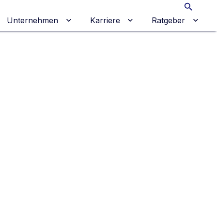
Suche
Unternehmen
Karriere
Ratgeber
 umschalten
ermenü für Gewerbekunden umschalten
Untermenü für Unternehmen umschalt
Untermenü für Karrier
Unter