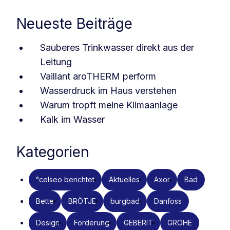
Neueste Beiträge
Sauberes Trinkwasser direkt aus der
Leitung
Vaillant aroTHERM perform
Wasserdruck im Haus verstehen
Warum tropft meine Klimaanlage
Kalk im Wasser
Kategorien
°celseo berichtet
Aktuelles
Axor
Bad
Bette
BRÖTJE
burgbad
Danfoss
Design
Förderung
GEBERIT
GROHE