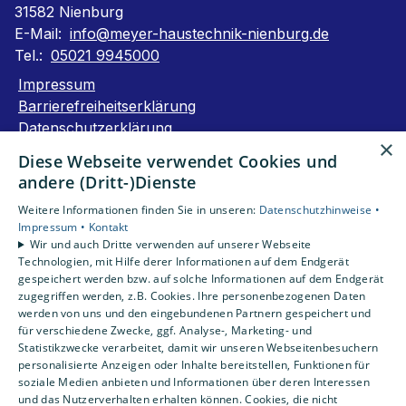
31582 Nienburg
E-Mail:
info@meyer-haustechnik-nienburg.de
Tel.:
05021 9945000
Impressum
Barrierefreiheitserklärung
Datenschutzerklärung
×
AGB
Diese Webseite verwendet Cookies und
andere (Dritt-)Dienste
Unsere Bereiche
Weitere Informationen finden Sie in unseren:
Datenschutzhinweise •
Privatkunden
Impressum •
Kontakt
Gewerbekunden
Wir und auch Dritte verwenden auf unserer Webseite
Karriere
Technologien, mit Hilfe derer Informationen auf dem Endgerät
Unternehmen
gespeichert werden bzw. auf solche Informationen auf dem Endgerät
zugegriffen werden, z.B. Cookies. Ihre personenbezogenen Daten
Kontakt
werden von uns und den eingebundenen Partnern gespeichert und
für verschiedene Zwecke, ggf. Analyse-, Marketing- und
Statistikzwecke verarbeitet, damit wir unseren Webseitenbesuchern
personalisierte Anzeigen oder Inhalte bereitstellen, Funktionen für
soziale Medien anbieten und Informationen über deren Interessen
und das Nutzerverhalten erhalten können. Cookies, die nicht