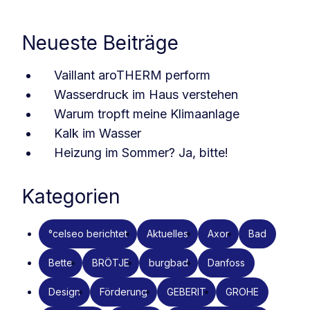
Neueste Beiträge
Vaillant aroTHERM perform
Wasserdruck im Haus verstehen
Warum tropft meine Klimaanlage
Kalk im Wasser
Heizung im Sommer? Ja, bitte!
Kategorien
°celseo berichtet
Aktuelles
Axor
Bad
Bette
BRÖTJE
burgbad
Danfoss
Design
Förderung
GEBERIT
GROHE