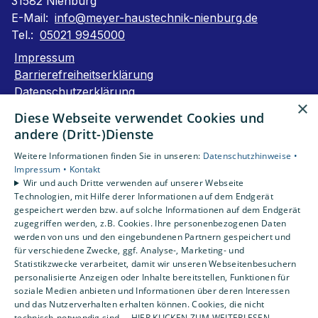
31582 Nienburg
E-Mail:
info@meyer-haustechnik-nienburg.de
Tel.:
05021 9945000
Impressum
Barrierefreiheitserklärung
Datenschutzerklärung
×
AGB
Diese Webseite verwendet Cookies und
andere (Dritt-)Dienste
Unsere Bereiche
Weitere Informationen finden Sie in unseren:
Datenschutzhinweise •
Privatkunden
Impressum •
Kontakt
Gewerbekunden
Wir und auch Dritte verwenden auf unserer Webseite
Karriere
Technologien, mit Hilfe derer Informationen auf dem Endgerät
Unternehmen
gespeichert werden bzw. auf solche Informationen auf dem Endgerät
zugegriffen werden, z.B. Cookies. Ihre personenbezogenen Daten
Kontakt
werden von uns und den eingebundenen Partnern gespeichert und
für verschiedene Zwecke, ggf. Analyse-, Marketing- und
Statistikzwecke verarbeitet, damit wir unseren Webseitenbesuchern
personalisierte Anzeigen oder Inhalte bereitstellen, Funktionen für
soziale Medien anbieten und Informationen über deren Interessen
und das Nutzerverhalten erhalten können. Cookies, die nicht
technisch-notwendig sind,... HIER KLICKEN ZUM WEITERLESEN