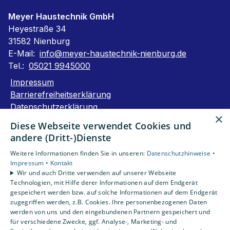
Meyer Haustechnik GmbH
Heyestraße 34
31582 Nienburg
E-Mail:
info@meyer-haustechnik-nienburg.de
Tel.:
05021 9945000
Impressum
Barrierefreiheitserklärung
Datenschutzerklärung
×
AGB
Diese Webseite verwendet Cookies und
andere (Dritt-)Dienste
Unsere Bereiche
Weitere Informationen finden Sie in unseren:
Datenschutzhinweise •
Privatkunden
Impressum •
Kontakt
Gewerbekunden
Wir und auch Dritte verwenden auf unserer Webseite
Karriere
Technologien, mit Hilfe derer Informationen auf dem Endgerät
Unternehmen
gespeichert werden bzw. auf solche Informationen auf dem Endgerät
zugegriffen werden, z.B. Cookies. Ihre personenbezogenen Daten
Kontakt
werden von uns und den eingebundenen Partnern gespeichert und
für verschiedene Zwecke, ggf. Analyse-, Marketing- und